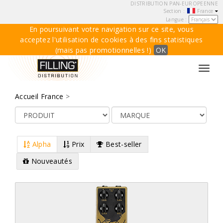
DISTRIBUTION PAN-EUROPEENNE
Section :
France
Langue :
En poursuivant votre navigation sur ce site, vous
acceptez l'utilisation de cookies à des fins statistiques
(mais pas promotionnelles !)
OK
Toggl
navig
Accueil France
>
Alpha
Prix
Best-seller
Nouveautés