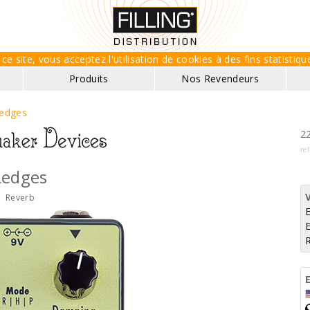
ce site, vous acceptez l'utilisation de cookies à des fins statisti
Produits
Nos Revendeurs
edges
22
re
Ledges
Reverb
E