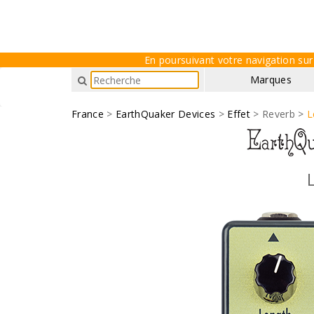
En poursuivant votre navigation sur 
Marques
France
>
EarthQuaker Devices
>
Effet
> Reverb >
L