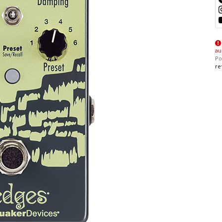
au
Po
re