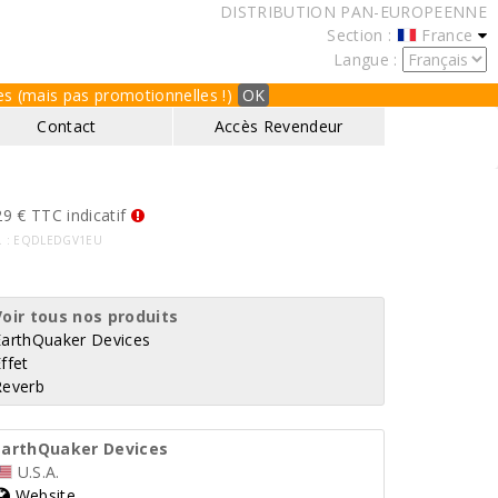
DISTRIBUTION PAN-EUROPEENNE
Section :
France
Langue :
ques (mais pas promotionnelles !)
OK
Contact
Accès Revendeur
9 € TTC indicatif
f. : EQDLEDGV1EU
Voir tous nos produits
EarthQuaker Devices
ffet
Reverb
EarthQuaker Devices
U.S.A.
Website