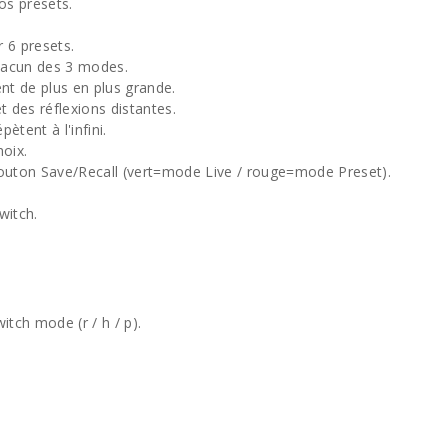
os presets.
 6 presets.
hacun des 3 modes.
nt de plus en plus grande.
t des réflexions distantes.
ètent à l'infini.
hoix.
bouton Save/Recall (vert=mode Live / rouge=mode Preset).
witch.
itch mode (r / h / p).