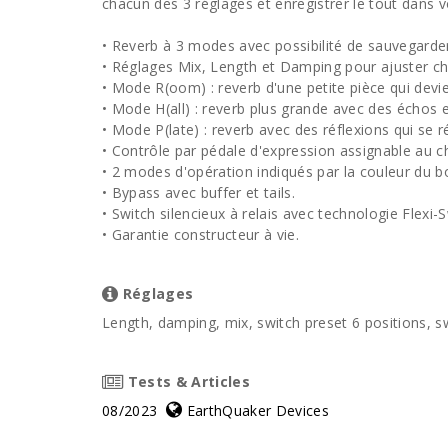
chacun des 3 réglages et enregistrer le tout dans v
• Reverb à 3 modes avec possibilité de sauvegarder
• Réglages Mix, Length et Damping pour ajuster c
• Mode R(oom) : reverb d'une petite pièce qui devie
• Mode H(all) : reverb plus grande avec des échos e
• Mode P(late) : reverb avec des réflexions qui se rép
• Contrôle par pédale d'expression assignable au c
• 2 modes d'opération indiqués par la couleur du 
• Bypass avec buffer et tails.
• Switch silencieux à relais avec technologie Flexi-S
• Garantie constructeur à vie.
Réglages
Length, damping, mix, switch preset 6 positions, sw
Tests & Articles
08/2023
EarthQuaker Devices