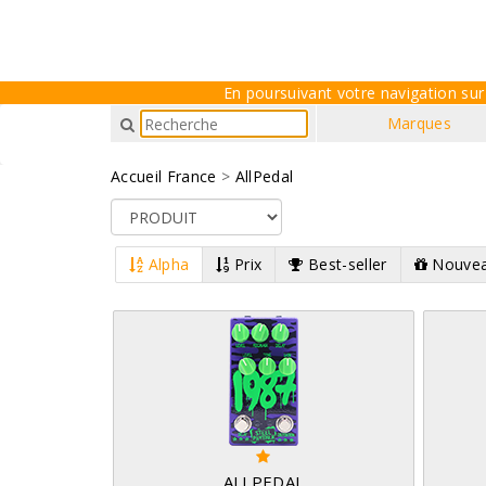
En poursuivant votre navigation sur 
Marques
Accueil France
>
AllPedal
Alpha
Prix
Best-seller
Nouvea
ALLPEDAL