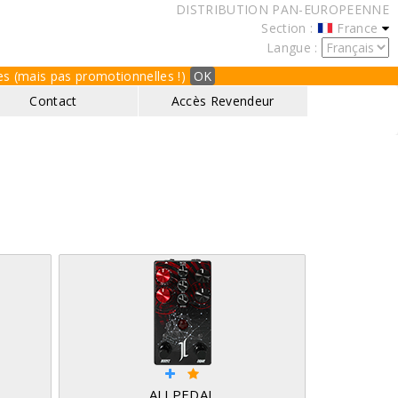
DISTRIBUTION PAN-EUROPEENNE
Section :
France
Langue :
ques (mais pas promotionnelles !)
OK
Contact
Accès Revendeur
ALLPEDAL