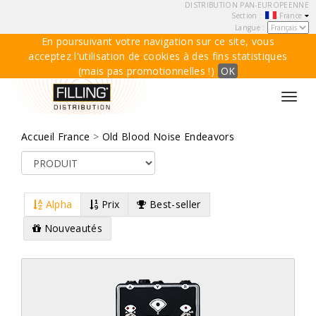
DISTRIBUTION PAN-EUROPEENNE
Section :
France
Langue :
En poursuivant votre navigation sur ce site, vous
acceptez l'utilisation de cookies à des fins statistiques
(mais pas promotionnelles !)
OK
Toggl
navig
Accueil France
>
Old Blood Noise Endeavors
Alpha
Prix
Best-seller
Nouveautés