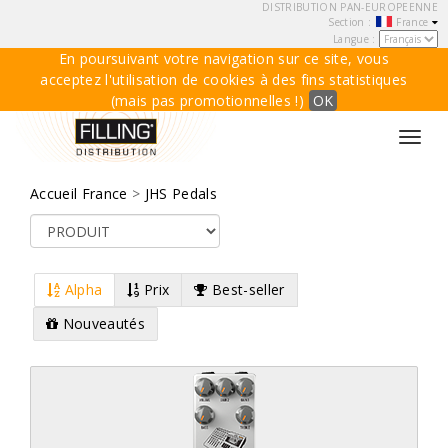
DISTRIBUTION PAN-EUROPEENNE
Section :
France
Langue :
En poursuivant votre navigation sur ce site, vous
acceptez l'utilisation de cookies à des fins statistiques
(mais pas promotionnelles !)
OK
Toggl
navig
Accueil France
>
JHS Pedals
Alpha
Prix
Best-seller
Nouveautés