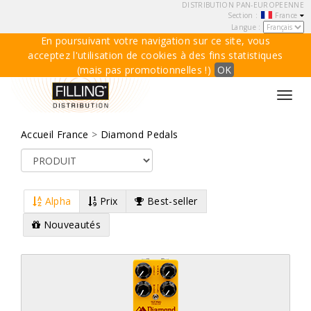
DISTRIBUTION PAN-EUROPEENNE
Section :
France
Langue :
En poursuivant votre navigation sur ce site, vous
acceptez l'utilisation de cookies à des fins statistiques
(mais pas promotionnelles !)
OK
Toggl
navig
Accueil France
>
Diamond Pedals
Alpha
Prix
Best-seller
Nouveautés