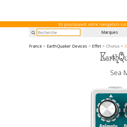
En poursuivant votre navigation sur 
Marques
France
>
EarthQuaker Devices
>
Effet
> Chorus >
S
Sea 