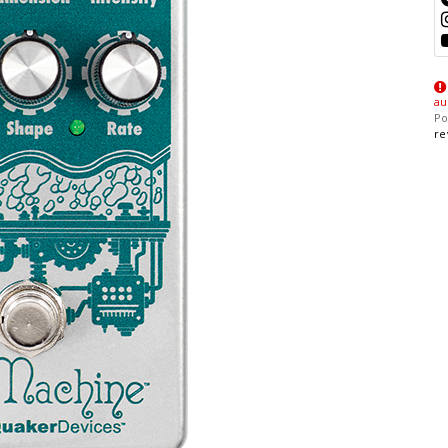
au
Po
re