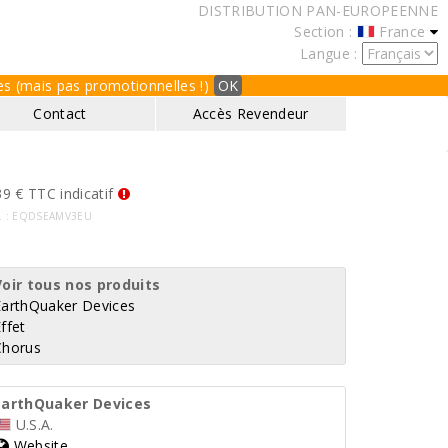
DISTRIBUTION PAN-EUROPEENNE
Section :
France
Langue :
ques (mais pas promotionnelles !)
OK
Contact
Accès Revendeur
9 € TTC indicatif
f. : EQDSEAMV3EU
Voir tous nos produits
EarthQuaker Devices
ffet
Chorus
EarthQuaker Devices
U.S.A.
Website