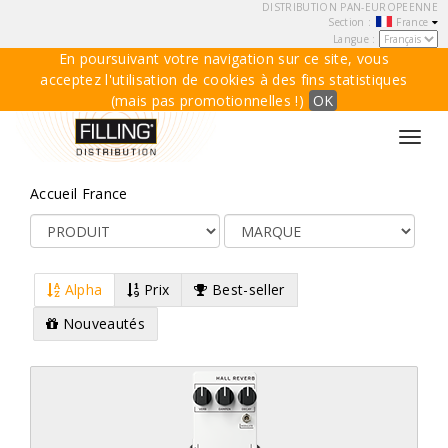
DISTRIBUTION PAN-EUROPEENNE
Section :
France
Langue :
En poursuivant votre navigation sur ce site, vous
acceptez l'utilisation de cookies à des fins statistiques
(mais pas promotionnelles !)
OK
Toggl
navig
Accueil France
Alpha
Prix
Best-seller
Nouveautés