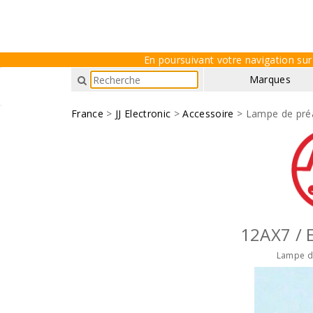
En poursuivant votre navigation sur 
Marques
France
>
JJ Electronic
>
Accessoire
> Lampe de préa
12AX7 / 
Lampe de