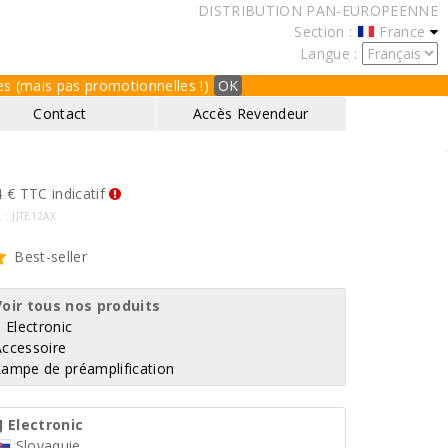
DISTRIBUTION PAN-EUROPEENNE
Section :
France
Langue :
ques (mais pas promotionnelles !)
OK
Contact
Accès Revendeur
 € TTC indicatif
. : JJTE12AX
Best-seller
Voir tous nos produits
J Electronic
Accessoire
Lampe de préamplification
J Electronic
Slovaquie