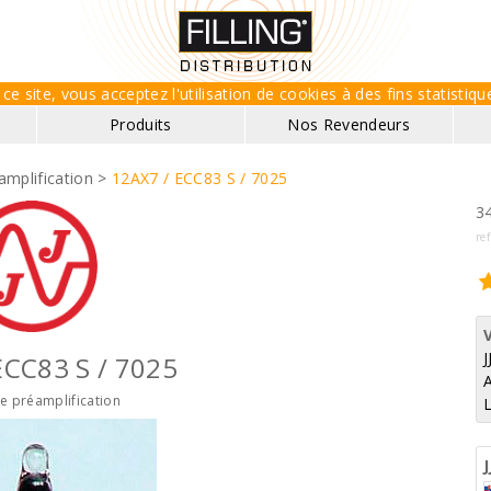
ce site, vous acceptez l'utilisation de cookies à des fins statisti
Produits
Nos Revendeurs
mplification >
12AX7 / ECC83 S / 7025
34
ref
J
ECC83 S / 7025
 préamplification
J