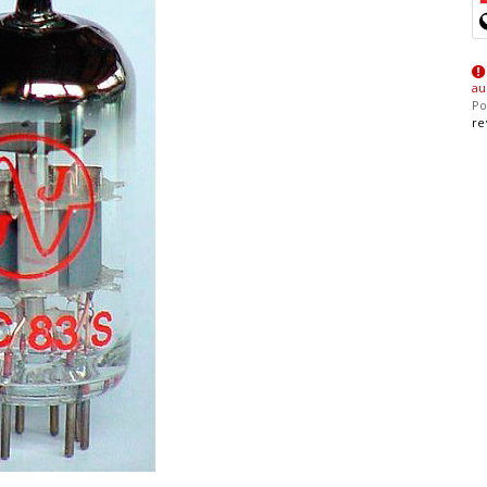
au
Po
re