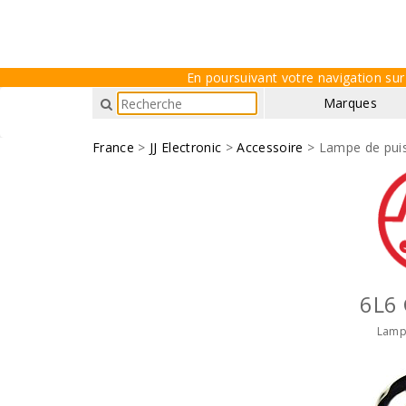
En poursuivant votre navigation sur 
Marques
France
>
JJ Electronic
>
Accessoire
> Lampe de pui
6L6 
Lamp