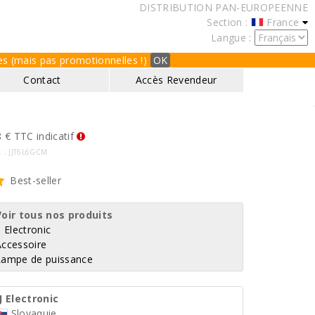
DISTRIBUTION PAN-EUROPEENNE
Section :
France
Langue :
ques (mais pas promotionnelles !)
OK
Contact
Accès Revendeur
 € TTC indicatif
f. : JJT6L6GCM
Best-seller
Voir tous nos produits
J Electronic
Accessoire
Lampe de puissance
J Electronic
Slovaquie