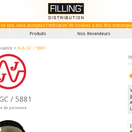
ce site, vous acceptez l'utilisation de cookies à des fins statisti
Produits
Nos Revendeurs
ssance >
6L6 GC / 5881
58
re
J
GC / 5881
e de puissance
J