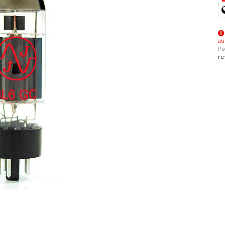
au
Po
re