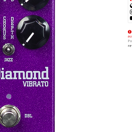
au
Po
re