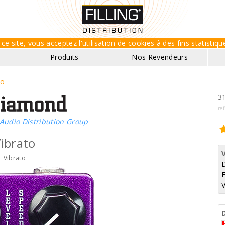
ce site, vous acceptez l'utilisation de cookies à des fins statisti
Produits
Nos Revendeurs
to
31
ref
Audio Distribution Group
ibrato
Vibrato
E
V