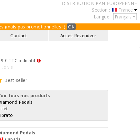
DISTRIBUTION PAN-EUROPEENNE
Section :
France
Langue :
ques (mais pas promotionnelles !)
OK
Contact
Accès Revendeur
9 € TTC indicatif
. : DIVIB
Best-seller
Voir tous nos produits
Diamond Pedals
ffet
ibrato
Diamond Pedals
Canada