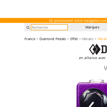
En poursuivant votre navigation sur 
Marques
France
>
Diamond Pedals
>
Effet
> Vibrato >
Vibra
en alliance avec
V