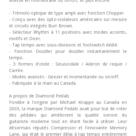
vitesse en momentané ou on/off, et plus encore.
- Trémolo optique de type ampli avec fonction Chopper.
- Conçu avec des opto-isolateurs américains sur mesure
et circuits intégrés Burr Brown.
- Sélecteur Rhythm à 11 positions avec modes accents,
motifs et Dicer.
- Tap tempo avec sous-divisions et footswitch dédié.
- Fonction Doubler pour doubler instantanément le
tempo.
- 3 formes d'onde : Sinusoïdale / Aileron de requin /
Carrée.
- Modes avancés : Geezer et momentanée ou on/off.
- Fabriquée à la main au Canada.
A propos de Diamond Pedals
Fondée à l'origine par Michael Knappe au Canada en
2003, la marque Diamond Pedals avait pour but de créer
des pédales qui améliorent la qualité sonore du
guitariste moderne tout en étant facile à utiliser. Leur
désormais réputés Compressor et l'innovante Memory
Lane, qui était le premier délai à tap tempo entièrement