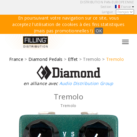
DISTRIBUTION PAN-EUROPEENNE
Section :
France
Langue :
En poursuivant votre navigation sur ce site, vous
acceptez l'utilisation de cookies à des fins statistiques
(mais pas promotionnelles !)
OK
Toggl
navig
France
>
Diamond Pedals
>
Effet
> Tremolo >
Tremolo
en alliance avec
Audio Distribution Group
Tremolo
Tremolo