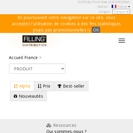
DISTRIBUTION PAN-EUROPEENNE
Section :
France
Langue :
En poursuivant votre navigation sur ce site, vous
acceptez l'utilisation de cookies à des fins statistiques
(mais pas promotionnelles !)
OK
Toggl
navig
Accueil France
>
Alpha
Prix
Best-seller
Nouveautés
Ressources
Qui sommes-nous ?