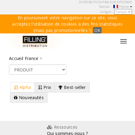
DISTRIBUTION PAN-EUROPEENNE
Section :
France
Langue :
En poursuivant votre navigation sur ce site, vous
acceptez l'utilisation de cookies à des fins statistiques
(mais pas promotionnelles !)
OK
Toggl
navig
Accueil France
>
Alpha
Prix
Best-seller
Nouveautés
Ressources
Qui sommes-nous ?