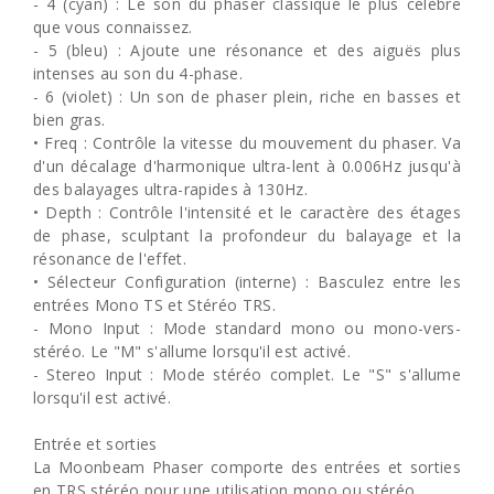
- 4 (cyan) : Le son du phaser classique le plus célèbre
que vous connaissez.
- 5 (bleu) : Ajoute une résonance et des aiguës plus
intenses au son du 4-phase.
- 6 (violet) : Un son de phaser plein, riche en basses et
bien gras.
• Freq : Contrôle la vitesse du mouvement du phaser. Va
d'un décalage d'harmonique ultra-lent à 0.006Hz jusqu'à
des balayages ultra-rapides à 130Hz.
• Depth : Contrôle l'intensité et le caractère des étages
de phase, sculptant la profondeur du balayage et la
résonance de l'effet.
• Sélecteur Configuration (interne) : Basculez entre les
entrées Mono TS et Stéréo TRS.
- Mono Input : Mode standard mono ou mono-vers-
stéréo. Le "M" s'allume lorsqu'il est activé.
- Stereo Input : Mode stéréo complet. Le "S" s'allume
lorsqu'il est activé.
Entrée et sorties
La Moonbeam Phaser comporte des entrées et sorties
en TRS stéréo pour une utilisation mono ou stéréo.