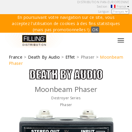
DISTRIBUTION PAN-EUROPEENNE
Section :
France
Langue :
En poursuivant votre navigation sur ce site, vous
acceptez l'utilisation de cookies à des fins statistiques
(mais pas promotionnelles !)
OK
Toggl
navig
France
>
Death By Audio
>
Effet
> Phaser >
Moonbeam
Phaser
Moonbeam Phaser
Destroyer Series
Phaser