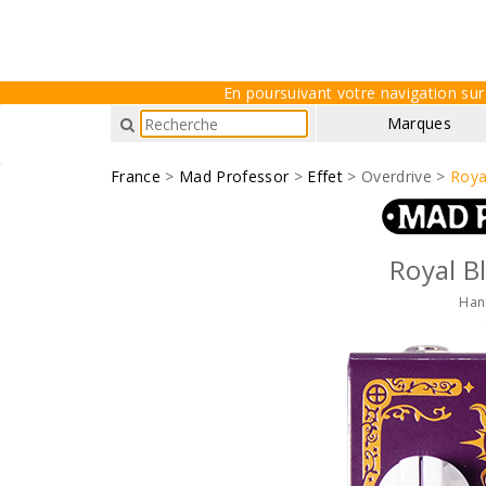
En poursuivant votre navigation sur 
Marques
France
>
Mad Professor
>
Effet
> Overdrive >
Roya
Royal B
Han