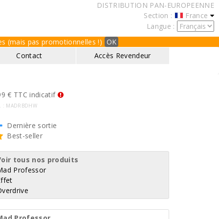
DISTRIBUTION PAN-EUROPEENNE
Section :
France
Langue :
ques (mais pas promotionnelles !)
OK
Contact
Accès Revendeur
9 € TTC indicatif
f. : MADRBDHW
Dernière sortie
Best-seller
Voir tous nos produits
Mad Professor
ffet
Overdrive
Mad Professor