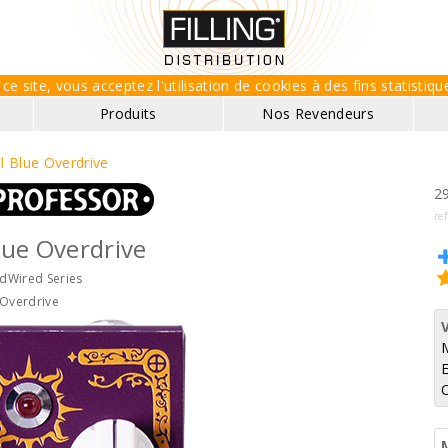
ce site, vous acceptez l'utilisation de cookies à des fins statisti
Produits
Nos Revendeurs
l Blue Overdrive
29
re
lue Overdrive
dWired Series
Overdrive
E