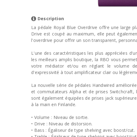
Description
La pédale Royal Blue Overdrive offre une large pla
Drive est coupé au maximum, elle peut également s
l'overdrive pour offrir un son transparent, personn
L'une des caractéristiques les plus appréciées d'
les meilleurs amplis boutique, la RBO vous permet
votre médiator et/ou en réglant le volume de
d'expressivité à tout amplificateur clair ou légèrem
La nouvelle série de pédales Handwired amélioré
et commutateurs Alpha et de prises Switchcraft, 
sont également équipées de prises jack supérieure
à la main en Finlande.
• Volume : Niveau de sortie.
• Drive : Niveau de distorsion.
• Bass : Égaliseur de type shelving avec boost/cut.
• Treble : Égaliseur de type shelving avec boost/cut