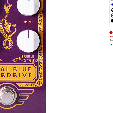
au
Po
re