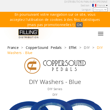
DISTRIBUTION PAN-EUROPEENNE
Section :
France
Langue :
En poursuivant votre navigation sur ce site, vous
acceptez l'utilisation de cookies à des fins statistiques
(mais pas promotionnelles !)
OK
Toggl
navig
France
>
CopperSound Pedals
>
Effet
> DIY >
DIY
Washers - Blue
DIY Washers - Blue
DIY Series
DIY