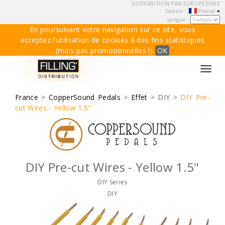
DISTRIBUTION PAN-EUROPEENNE
Section :
France
Langue :
En poursuivant votre navigation sur ce site, vous
acceptez l'utilisation de cookies à des fins statistiques
(mais pas promotionnelles !)
OK
Toggl
navig
France
>
CopperSound Pedals
>
Effet
> DIY >
DIY Pre-
cut Wires - Yellow 1.5"
DIY Pre-cut Wires - Yellow 1.5"
DIY Series
DIY