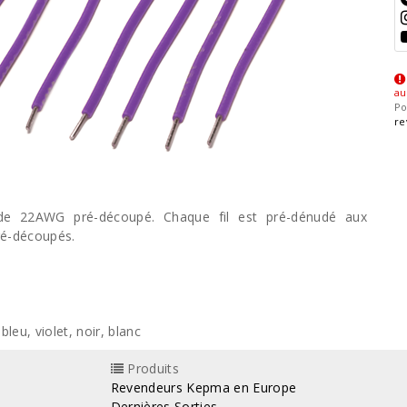
au
Po
re
igide 22AWG pré-découpé. Chaque fil est pré-dénudé aux
ré-découpés.
bleu, violet, noir, blanc
Produits
Revendeurs Kepma en Europe
Dernières Sorties