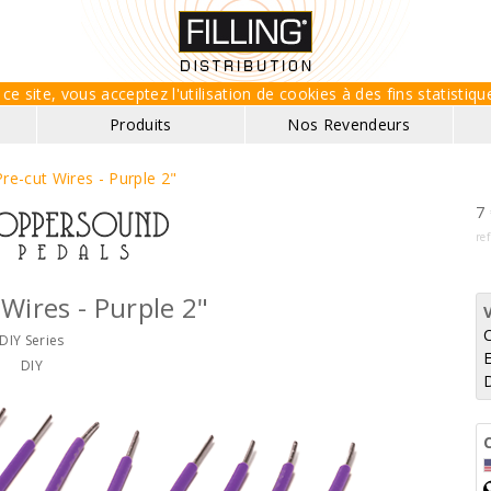
ce site, vous acceptez l'utilisation de cookies à des fins statisti
Produits
Nos Revendeurs
re-cut Wires - Purple 2"
7 
re
 Wires - Purple 2"
DIY Series
E
DIY