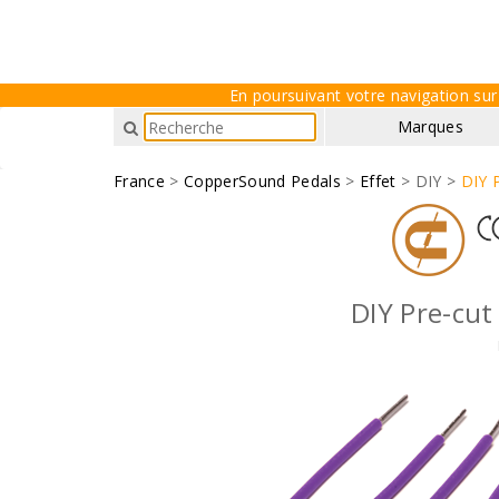
En poursuivant votre navigation sur 
Marques
France
>
CopperSound Pedals
>
Effet
> DIY >
DIY P
DIY Pre-cut