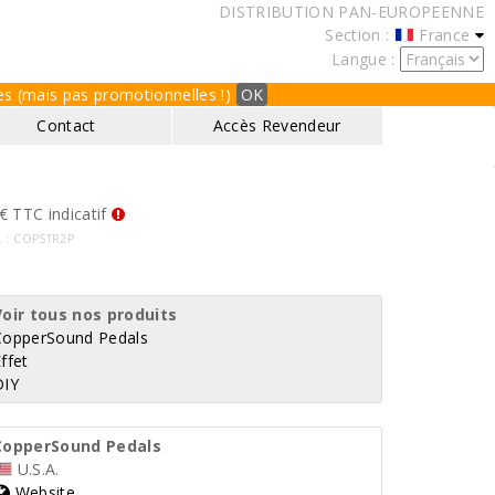
DISTRIBUTION PAN-EUROPEENNE
Section :
France
Langue :
ques (mais pas promotionnelles !)
OK
Contact
Accès Revendeur
€ TTC indicatif
f. : COPSTR2P
Voir tous nos produits
CopperSound Pedals
ffet
DIY
CopperSound Pedals
U.S.A.
Website