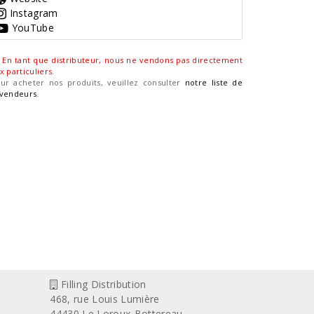
Instagram
YouTube
En tant que distributeur, nous ne vendons pas directement
x particuliers
.
ur acheter nos produits, veuillez consulter
notre liste de
vendeurs
.
Filling Distribution
468, rue Louis Lumière
44430 Le Loroux-Bottereau