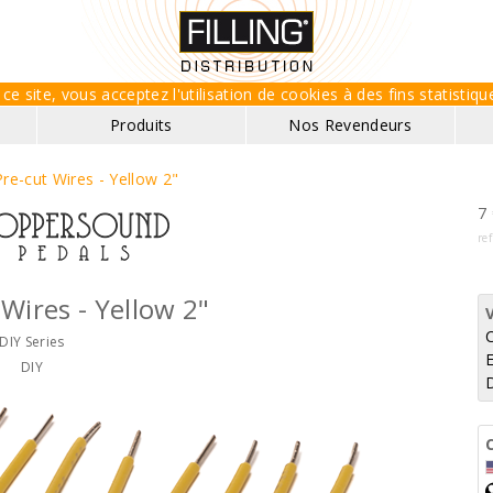
ce site, vous acceptez l'utilisation de cookies à des fins statisti
Produits
Nos Revendeurs
re-cut Wires - Yellow 2"
7 
re
 Wires - Yellow 2"
DIY Series
E
DIY