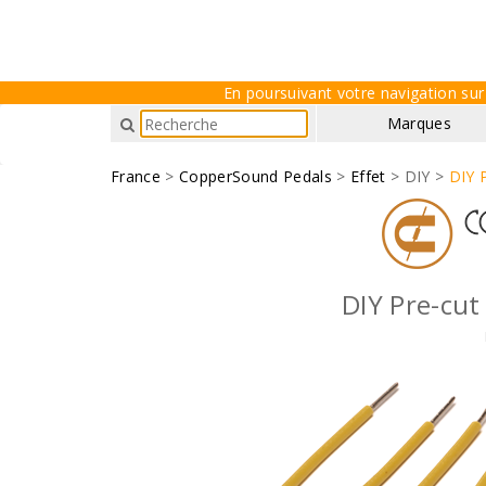
En poursuivant votre navigation sur 
Marques
France
>
CopperSound Pedals
>
Effet
> DIY >
DIY P
DIY Pre-cut