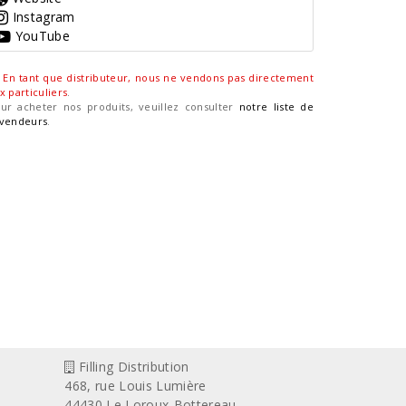
Instagram
YouTube
En tant que distributeur, nous ne vendons pas directement
x particuliers
.
ur acheter nos produits, veuillez consulter
notre liste de
vendeurs
.
Filling Distribution
468, rue Louis Lumière
44430 Le Loroux-Bottereau