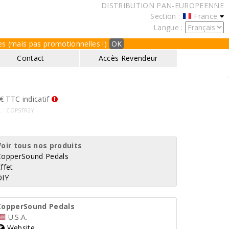
DISTRIBUTION PAN-EUROPEENNE
Section :
France
Langue :
ques (mais pas promotionnelles !)
OK
Contact
Accès Revendeur
€ TTC indicatif
f. : COPSTR2Y
Voir tous nos produits
CopperSound Pedals
ffet
DIY
CopperSound Pedals
U.S.A.
Website