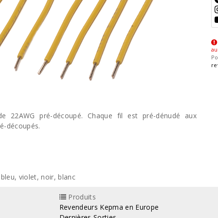
au
Po
re
igide 22AWG pré-découpé. Chaque fil est pré-dénudé aux
ré-découpés.
bleu, violet, noir, blanc
Produits
Revendeurs Kepma en Europe
Dernières Sorties