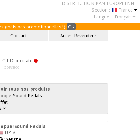
DISTRIBUTION PAN-EUROPEENNE
Section :
France
Langue :
ques (mais pas promotionnelles !)
OK
Contact
Accès Revendeur
 € TTC indicatif
f. : COPSBCC
Voir tous nos produits
CopperSound Pedals
ffet
DIY
CopperSound Pedals
U.S.A.
Website