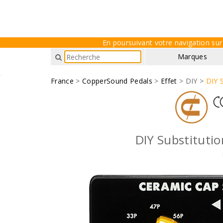
En poursuivant votre navigation sur 
Marques
France
>
CopperSound Pedals
>
Effet
> DIY >
DIY 
DIY Substitutio