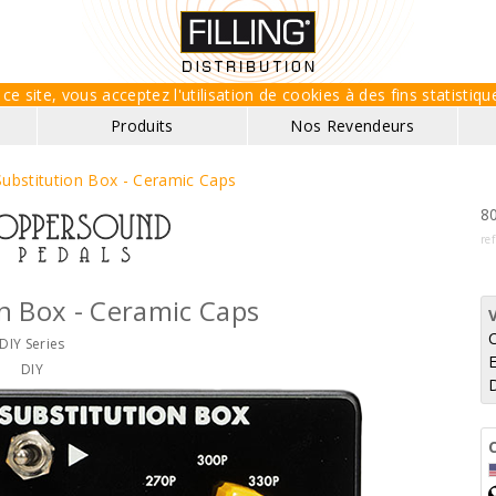
ce site, vous acceptez l'utilisation de cookies à des fins statisti
Produits
Nos Revendeurs
Substitution Box - Ceramic Caps
80
re
n Box - Ceramic Caps
DIY Series
E
DIY