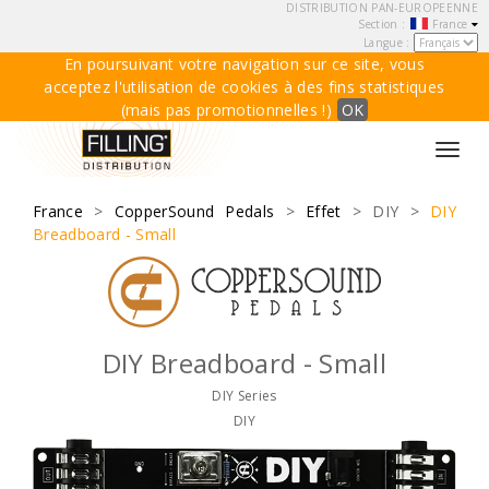
DISTRIBUTION PAN-EUROPEENNE
Section :
France
Langue :
En poursuivant votre navigation sur ce site, vous
acceptez l'utilisation de cookies à des fins statistiques
(mais pas promotionnelles !)
OK
Toggl
navig
France
>
CopperSound Pedals
>
Effet
> DIY >
DIY
Breadboard - Small
DIY Breadboard - Small
DIY Series
DIY