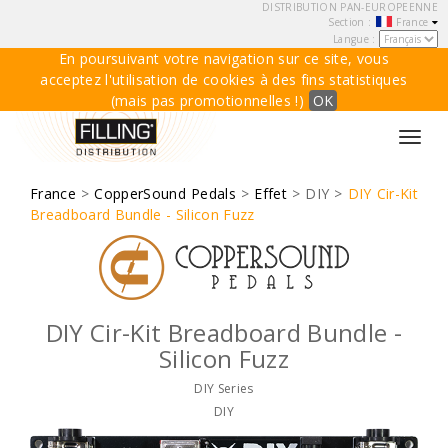
DISTRIBUTION PAN-EUROPEENNE
Section :
France
Langue :
En poursuivant votre navigation sur ce site, vous
acceptez l'utilisation de cookies à des fins statistiques
(mais pas promotionnelles !)
OK
Toggl
navig
France
>
CopperSound Pedals
>
Effet
> DIY >
DIY Cir-Kit
Breadboard Bundle - Silicon Fuzz
DIY Cir-Kit Breadboard Bundle -
Silicon Fuzz
DIY Series
DIY