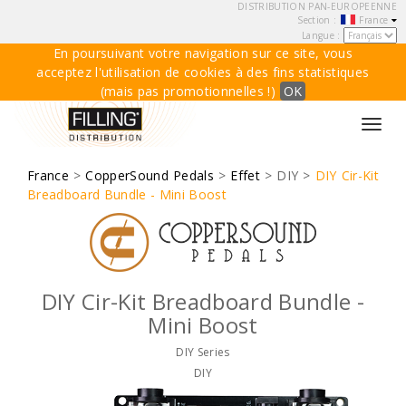
DISTRIBUTION PAN-EUROPEENNE
Section :
France
Langue :
En poursuivant votre navigation sur ce site, vous
acceptez l'utilisation de cookies à des fins statistiques
(mais pas promotionnelles !)
OK
Toggl
navig
France
>
CopperSound Pedals
>
Effet
> DIY >
DIY Cir-Kit
Breadboard Bundle - Mini Boost
DIY Cir-Kit Breadboard Bundle -
Mini Boost
DIY Series
DIY