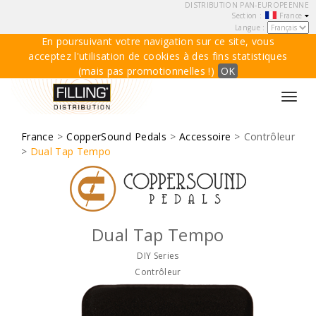
DISTRIBUTION PAN-EUROPEENNE
Section :
France
Langue :
En poursuivant votre navigation sur ce site, vous
acceptez l'utilisation de cookies à des fins statistiques
(mais pas promotionnelles !)
OK
Toggl
navig
France
>
CopperSound Pedals
>
Accessoire
> Contrôleur
>
Dual Tap Tempo
Dual Tap Tempo
DIY Series
Contrôleur