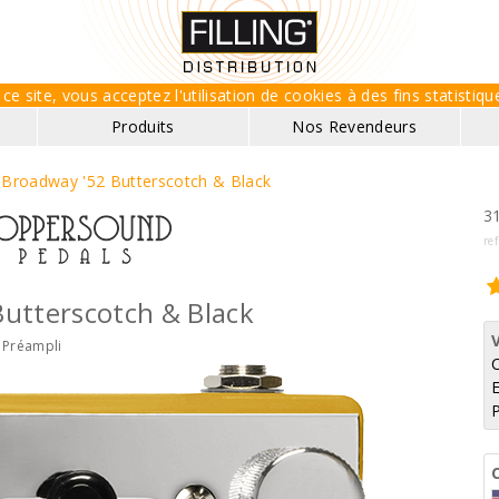
ce site, vous acceptez l'utilisation de cookies à des fins statisti
Produits
Nos Revendeurs
>
Broadway '52 Butterscotch & Black
31
re
utterscotch & Black
Préampli
E