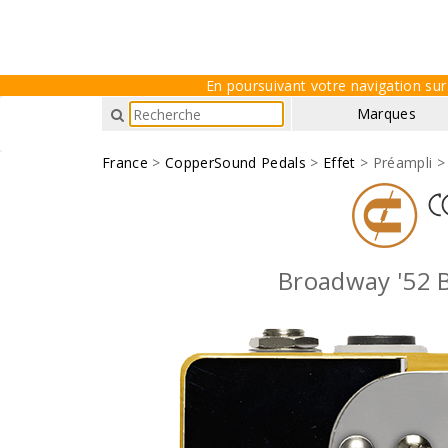
En poursuivant votre navigation sur 
Marques
France
>
CopperSound Pedals
>
Effet
> Préampli 
Broadway '52 B