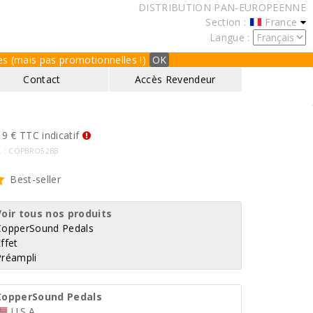
DISTRIBUTION PAN-EUROPEENNE
Section :
France
Langue :
ques (mais pas promotionnelles !)
OK
Contact
Accès Revendeur
9 € TTC indicatif
f. : COPBRO52BB
Best-seller
Voir tous nos produits
CopperSound Pedals
ffet
Préampli
CopperSound Pedals
U.S.A.