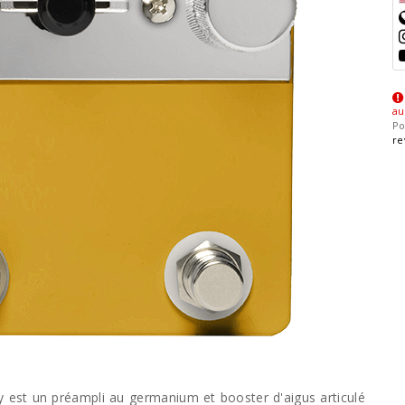
au
Po
re
 est un préampli au germanium et booster d'aigus articulé