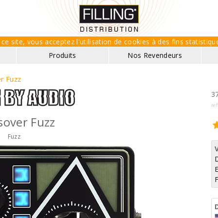
ce site, vous acceptez l'utilisation de cookies à des fins statisti
Produits
Nos Revendeurs
r Fuzz
37
re
sover Fuzz
Fuzz
E