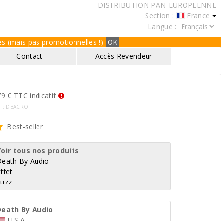
DISTRIBUTION PAN-EUROPEENNE
Section :
France
Langue :
ques (mais pas promotionnelles !)
OK
Contact
Accès Revendeur
9 € TTC indicatif
f. : DBACRO
Best-seller
Voir tous nos produits
Death By Audio
ffet
Fuzz
Death By Audio
U.S.A.