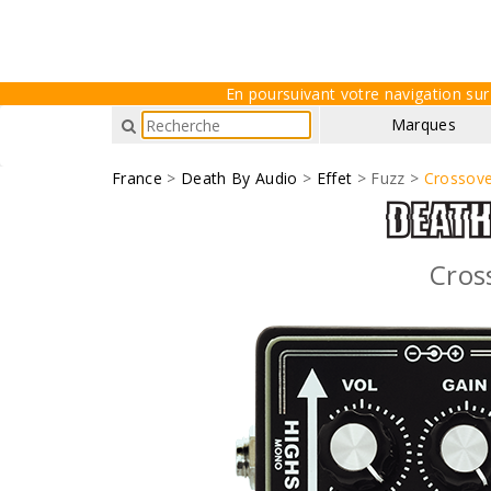
En poursuivant votre navigation sur 
Marques
France
>
Death By Audio
>
Effet
> Fuzz >
Crossove
Cros