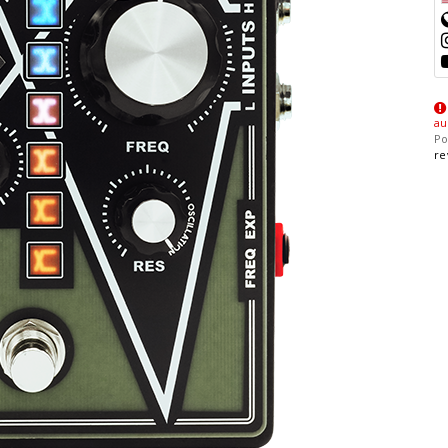
au
Po
re