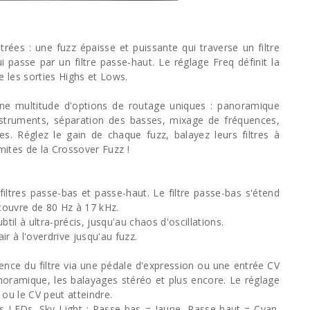
trées : une fuzz épaisse et puissante qui traverse un filtre
 passe par un filtre passe-haut. Le réglage Freq définit la
e les sorties Highs et Lows.
d'une multitude d'options de routage uniques : panoramique
struments, séparation des basses, mixage de fréquences,
ies. Réglez le gain de chaque fuzz, balayez leurs filtres à
mites de la Crossover Fuzz !
filtres passe-bas et passe-haut. Le filtre passe-bas s'étend
 couvre de 80 Hz à 17 kHz.
til à ultra-précis, jusqu'au chaos d'oscillations.
ir à l'overdrive jusqu'au fuzz.
uence du filtre via une pédale d'expression ou une entrée CV
panoramique, les balayages stéréo et plus encore. Le réglage
 ou le CV peut atteindre.
des LEDs. Sky Light : Passe-bas = Jaune, Passe-haut = Cyan.