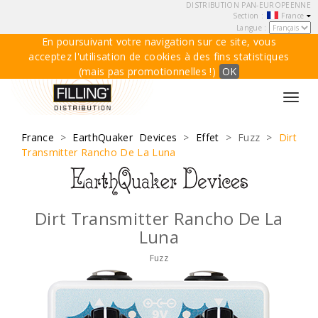
DISTRIBUTION PAN-EUROPEENNE
Section :
France
Langue :
En poursuivant votre navigation sur ce site, vous
acceptez l'utilisation de cookies à des fins statistiques
(mais pas promotionnelles !)
OK
Toggl
navig
France
>
EarthQuaker Devices
>
Effet
> Fuzz >
Dirt
Transmitter Rancho De La Luna
Dirt Transmitter Rancho De La
Luna
Fuzz