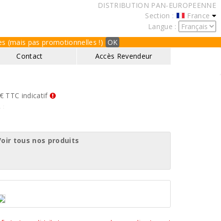
DISTRIBUTION PAN-EUROPEENNE
Section :
France
Langue :
ques (mais pas promotionnelles !)
OK
Contact
Accès Revendeur
€ TTC indicatif
. :
Voir tous nos produits