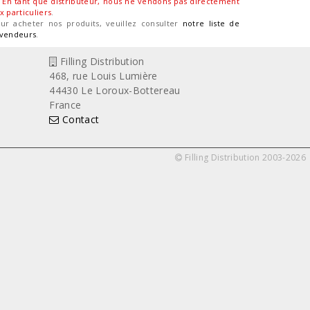
En tant que distributeur, nous ne vendons pas directement
x particuliers
.
ur acheter nos produits, veuillez consulter
notre liste de
vendeurs
.
Filling Distribution
468, rue Louis Lumière
44430 Le Loroux-Bottereau
France
Contact
Filling Distribution 2003-2026