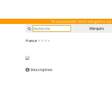
En poursuivant votre navigation sur 
Marques
France
>
>
> >
Description