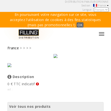
DISTRIBUTION PAN-EUROPEENNE
Section :
France
Langue :
En poursuivant votre navigation sur ce site, vous
acceptez l'utilisation de cookies à des fins statistiques
(mais pas promotionnelles !)
OK
Toggl
navig
France
>
>
> >
Description
0 € TTC indicatif
ref. :
Voir tous nos produits