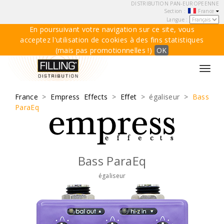
DISTRIBUTION PAN-EUROPEENNE
Section :
France
Langue :
En poursuivant votre navigation sur ce site, vous
acceptez l'utilisation de cookies à des fins statistiques
(mais pas promotionnelles !)
OK
Toggl
navig
France
>
Empress Effects
>
Effet
> égaliseur >
Bass
ParaEq
Bass ParaEq
égaliseur