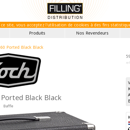
ce site, vous acceptez l'utilisation de cookies à des fins statisti
Produits
Nos Revendeurs
0 Ported Black Black
59
re
Ported Black Black
B
Baffle