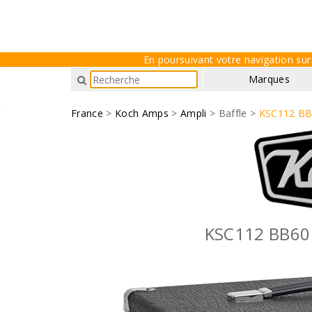
En poursuivant votre navigation sur 
Marques
France
>
Koch Amps
>
Ampli
> Baffle >
KSC112 BB6
KSC112 BB60 