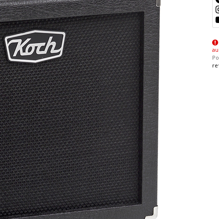
au
Po
re