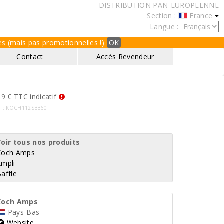
DISTRIBUTION PAN-EUROPEENNE
Section :
France
Langue :
ques (mais pas promotionnelles !)
OK
Contact
Accès Revendeur
9 € TTC indicatif
f. : KOCH112SBB60
Voir tous nos produits
Koch Amps
Ampli
affle
Koch Amps
Pays-Bas
Website