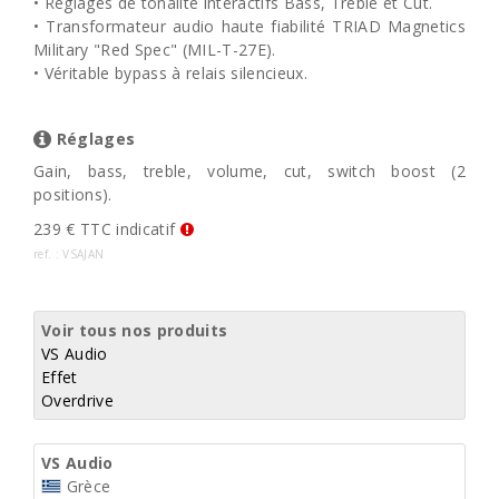
• Réglages de tonalité interactifs Bass, Treble et Cut.
• Transformateur audio haute fiabilité TRIAD Magnetics
Military "Red Spec" (MIL-T-27E).
• Véritable bypass à relais silencieux.
Réglages
Gain, bass, treble, volume, cut, switch boost (2
positions).
239 € TTC indicatif
ref. : VSAJAN
Voir tous nos produits
VS Audio
Effet
Overdrive
VS Audio
Grèce