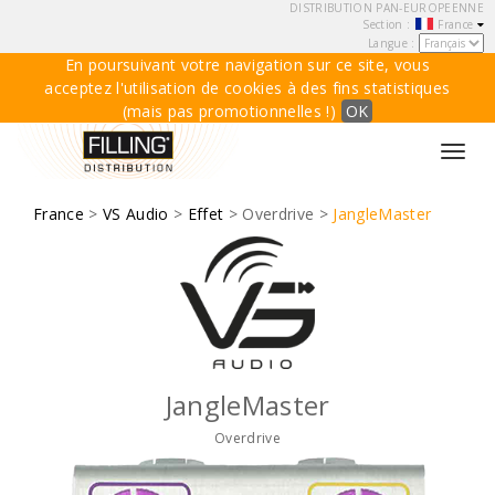
DISTRIBUTION PAN-EUROPEENNE
Section :
France
Langue :
En poursuivant votre navigation sur ce site, vous
acceptez l'utilisation de cookies à des fins statistiques
(mais pas promotionnelles !)
OK
Toggl
navig
France
>
VS Audio
>
Effet
> Overdrive >
JangleMaster
JangleMaster
Overdrive