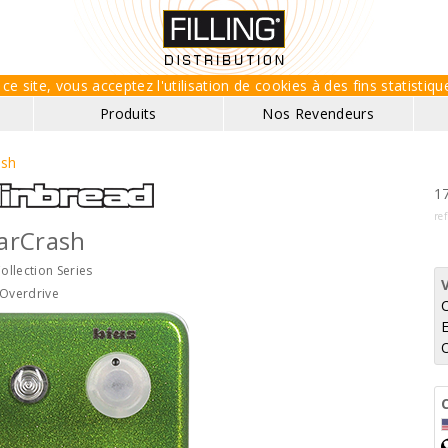
ce site, vous acceptez l'utilisation de cookies à des fins statisti
Produits
Nos Revendeurs
ash
17
re
arCrash
Collection Series
Overdrive
E