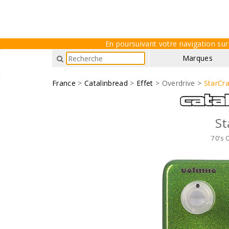
En poursuivant votre navigation sur 
Marques
France
>
Catalinbread
>
Effet
> Overdrive >
StarCr
St
70's 