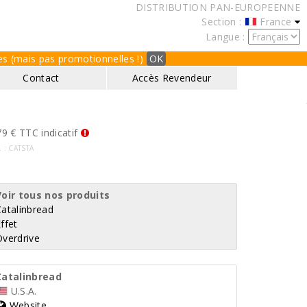
DISTRIBUTION PAN-EUROPEENNE
Section :
France
Langue :
ques (mais pas promotionnelles !)
OK
Contact
Accès Revendeur
9 € TTC indicatif
f. : CATSTA
Voir tous nos produits
Catalinbread
ffet
Overdrive
Catalinbread
U.S.A.
Website