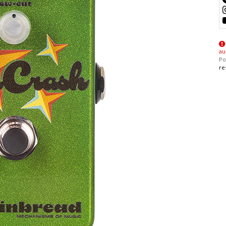
au
Po
re