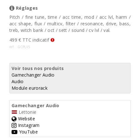
Réglages
Pitch / fine tune, time / acc time, mod / acc lvl, harm /
acc shape, flux / multicv, filter / resonance, drive, bass,
treb, witch bank / oct / sett / sound / cv lvl / val.
499 € TTC indicatif
ref. : GCPLVS
Voir tous nos produits
Gamechanger Audio
Audio
Module eurorack
Gamechanger Audio
Lettonie
Website
Instagram
YouTube