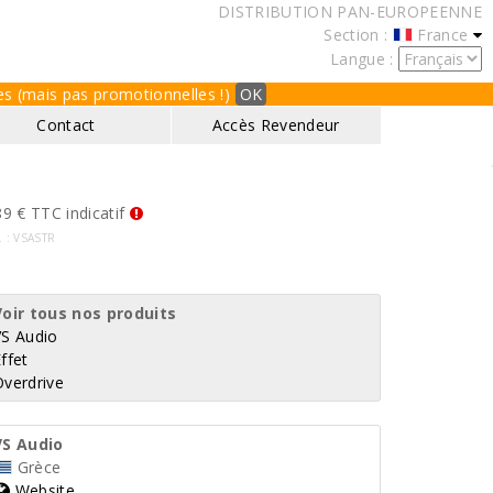
DISTRIBUTION PAN-EUROPEENNE
Section :
France
Langue :
ques (mais pas promotionnelles !)
OK
Contact
Accès Revendeur
9 € TTC indicatif
f. : VSASTR
Voir tous nos produits
VS Audio
ffet
Overdrive
VS Audio
Grèce
Website