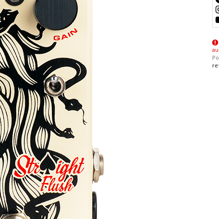
au
Po
re