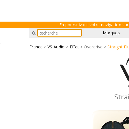
En poursuivant votre navigation sur 
Marques
France
>
VS Audio
>
Effet
> Overdrive >
Straight Fl
Stra