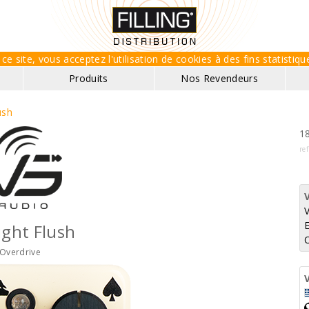
ce site, vous acceptez l'utilisation de cookies à des fins statisti
Produits
Nos Revendeurs
ush
18
re
E
ight Flush
Overdrive