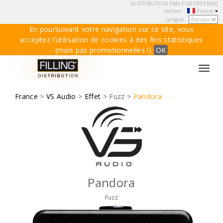
DISTRIBUTION PAN-EUROPEENNE
Section :
France
Langue :
En poursuivant votre navigation sur ce site, vous
acceptez l'utilisation de cookies à des fins statistiques
(mais pas promotionnelles !)
OK
Toggl
navig
France
>
VS Audio
>
Effet
> Fuzz >
Pandora
Pandora
Fuzz