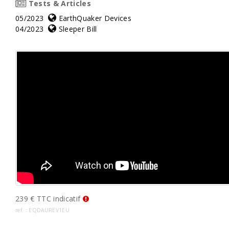
Tests & Articles
05/2023
EarthQuaker Devices
04/2023
Sleeper Bill
239 € TTC indicatif
ref. : EQDAUREV1EU