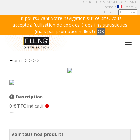
DISTRIBUTION PAN-EUROPEENNE
Section :
France
Langue :
En poursuivant votre navigation sur ce site, vous
acceptez l'utilisation de cookies à des fins statistiques
(mais pas promotionnelles !)
OK
Toggl
navig
France
>
>
> >
Description
0 € TTC indicatif
ref. :
Voir tous nos produits