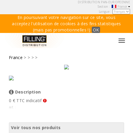
DISTRIBUTION PAN-EUROPEENNE
Section :
France
Langue :
En poursuivant votre navigation sur ce site, vous
acceptez l'utilisation de cookies à des fins statistiques
(mais pas promotionnelles !)
OK
Toggl
navig
France
>
>
> >
Description
0 € TTC indicatif
ref. :
Voir tous nos produits