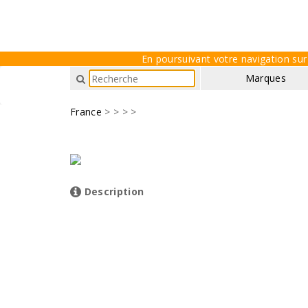
En poursuivant votre navigation sur 
Marques
France
>
>
> >
Description