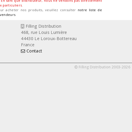
En tant que distributeur, nous ne vendons pas directement
x particuliers
.
ur acheter nos produits, veuillez consulter
notre liste de
vendeurs
.
Filling Distribution
468, rue Louis Lumière
44430 Le Loroux-Bottereau
France
Contact
Filling Distribution 2003-2026