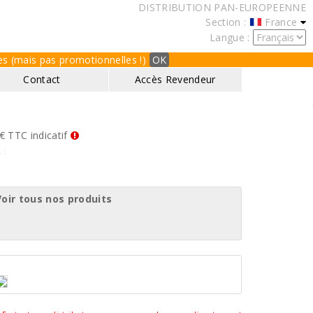
DISTRIBUTION PAN-EUROPEENNE
Section :
France
Langue :
ques (mais pas promotionnelles !)
OK
Contact
Accès Revendeur
€ TTC indicatif
. :
Voir tous nos produits