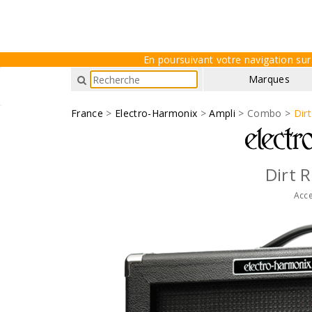
En poursuivant votre navigation sur 
Marques
France
>
Electro-Harmonix
>
Ampli
> Combo >
Dir
Dirt 
Acce