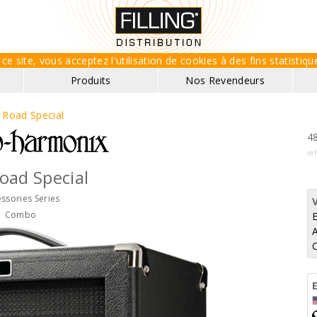
ce site, vous acceptez l'utilisation de cookies à des fins statisti
Produits
Nos Revendeurs
t Road Special
48
re
Road Special
ssories Series
Combo