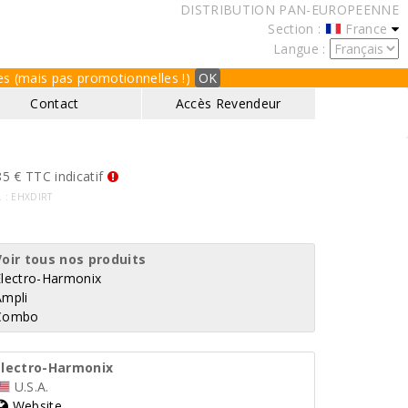
DISTRIBUTION PAN-EUROPEENNE
Section :
France
Langue :
ques (mais pas promotionnelles !)
OK
Contact
Accès Revendeur
5 € TTC indicatif
f. : EHXDIRT
Voir tous nos produits
Electro-Harmonix
Ampli
Combo
Electro-Harmonix
U.S.A.
Website