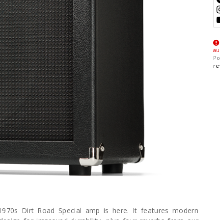
au
Po
re
970s Dirt Road Special amp is here. It features modern