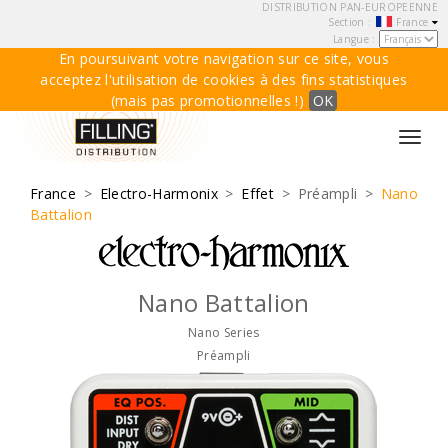
DISTRIBUTION PAN-EUROPEENNE
Section :
France
Langue :
En poursuivant votre navigation sur ce site, vous
acceptez l'utilisation de cookies à des fins statistiques
(mais pas promotionnelles !)
OK
Toggl
navig
France
>
Electro-Harmonix
>
Effet
> Préampli >
Nano
Battalion
Nano Battalion
Nano Series
Préampli