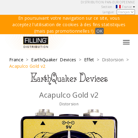
DISTRIBUTION PAN-EUROPEENNE
Section :
France
Langue :
En poursuivant votre navigation sur ce site, vous
acceptez l'utilisation de cookies à des fins statistiques
(mais pas promotionnelles !)
OK
Toggl
navig
France
>
EarthQuaker Devices
>
Effet
> Distorsion >
Acapulco Gold v2
Acapulco Gold v2
Distorsion