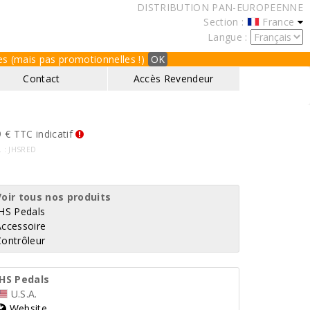
DISTRIBUTION PAN-EUROPEENNE
Section :
France
Langue :
ques (mais pas promotionnelles !)
OK
Contact
Accès Revendeur
 € TTC indicatif
f. : JHSRED
Voir tous nos produits
JHS Pedals
Accessoire
Contrôleur
JHS Pedals
U.S.A.
Website