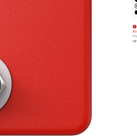
au
Po
re