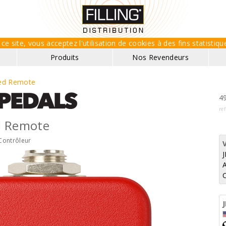
ce site, vous acceptez l'utilisation de cookies à des fins statisti
Produits
Nos Revendeurs
ed Remote
49
re
d Remote
Contrôleur