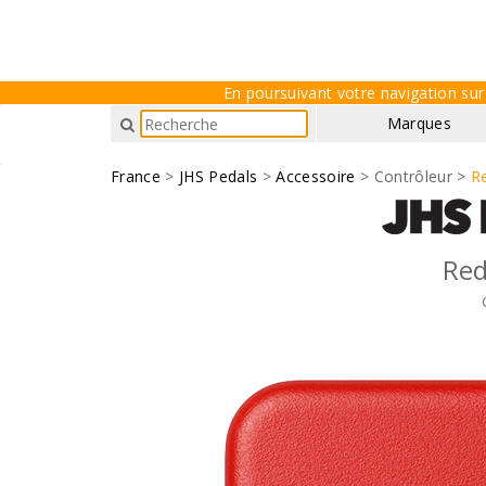
En poursuivant votre navigation sur 
Marques
France
>
JHS Pedals
>
Accessoire
> Contrôleur >
R
Re