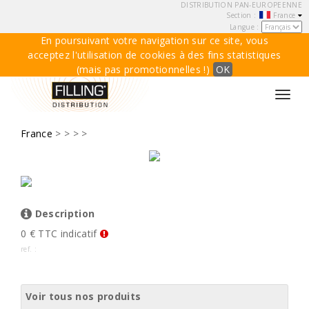
DISTRIBUTION PAN-EUROPEENNE
Section :
France
Langue :
En poursuivant votre navigation sur ce site, vous
acceptez l'utilisation de cookies à des fins statistiques
(mais pas promotionnelles !)
OK
Toggl
navig
France
>
>
> >
Description
0 € TTC indicatif
ref. :
Voir tous nos produits