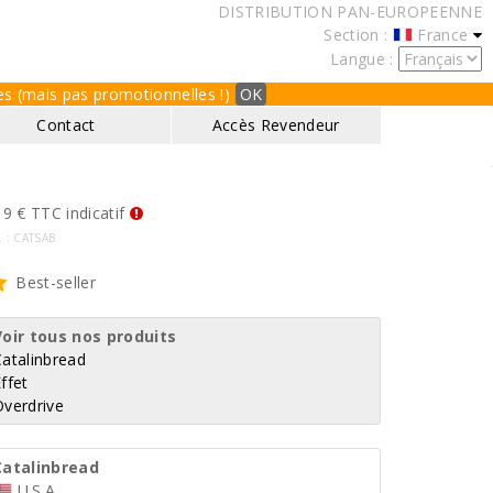
DISTRIBUTION PAN-EUROPEENNE
Section :
France
Langue :
ques (mais pas promotionnelles !)
OK
Contact
Accès Revendeur
9 € TTC indicatif
f. : CATSAB
Best-seller
Voir tous nos produits
Catalinbread
ffet
Overdrive
Catalinbread
U.S.A.