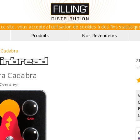
ce site, vous acceptez l'utilisation de cookies à des fins statisti
Produits
Nos Revendeurs
 Cadabra
21
re
ra Cadabra
Overdrive
E