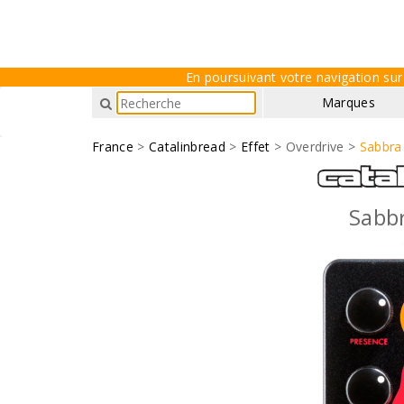
En poursuivant votre navigation sur 
Marques
France
>
Catalinbread
>
Effet
> Overdrive >
Sabbra
Sabb